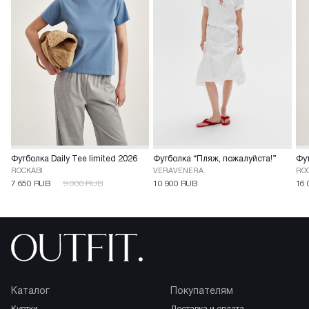
Футболка Daily Tee limited 2026
Футболка “Пляж, пожалуйста!”
Фут
ROCKABI
VERAVENERA
RO
7 650 RUB
9 000 RUB
10 900 RUB
16 
Каталог
Покупателям