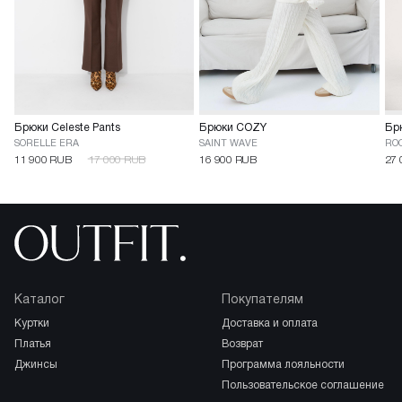
Брюки Celeste Pants
Брюки COZY
Бр
SORELLE ERA
SAINT WAVE
RO
11 900 RUB
17 000 RUB
16 900 RUB
27 
Каталог
Покупателям
куртки
доставка и оплата
платья
возврат
джинсы
программа лояльности
пользовательское соглашение