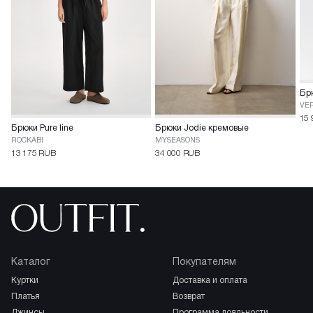
Брю
VE
15 
Брюки Jodie кремовые
Брюки Pure line
MYSEASONS
ROCKABI
34 000 RUB
13 175 RUB
Каталог
Покупателям
куртки
доставка и оплата
платья
возврат
джинсы
программа лояльности