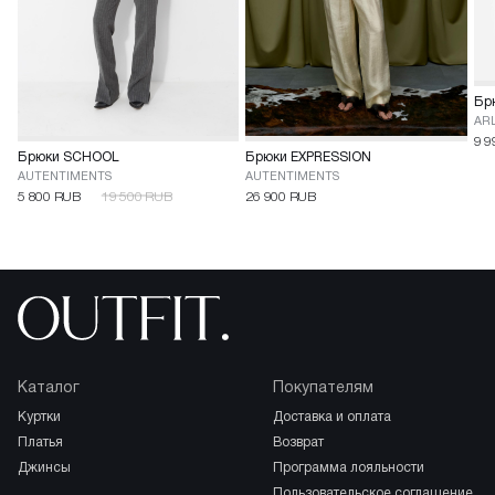
Бр
AR
9 9
Брюки SCHOOL
Брюки EXPRESSION
AUTENTIMENTS
AUTENTIMENTS
5 800 RUB
19 500 RUB
26 900 RUB
Каталог
Покупателям
куртки
доставка и оплата
платья
возврат
джинсы
программа лояльности
пользовательское соглашение