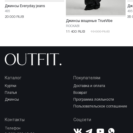
Джинсы Everyday jeans
Джи
495
495
20 000 RUB
35 
Джинсы вощеные TrueVibe
ROCKABI
11 400 RUB
19 000 RUB
Каталог
Покупателям
куртки
доставка и оплата
платья
возврат
джинсы
программа лояльности
пользовательское соглашение
Контакты
Соцсети
Телефон
ВКонтакте
YouTube
Telegram
WhatsApp