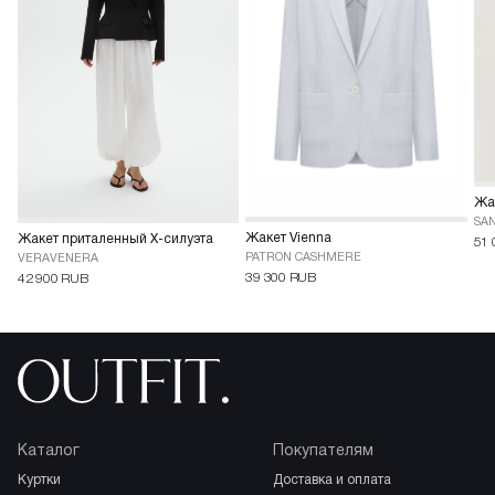
Жак
SA
Жакет Vienna
Жакет приталенный X-силуэта
51 
PATRON CASHMERE
VERAVENERA
39 300 RUB
42 900 RUB
Каталог
Покупателям
куртки
доставка и оплата