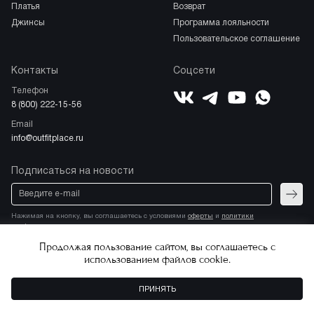
платья
возврат
джинсы
программа лояльности
пользовательское соглашение
Контакты
Соцсети
Телефон
ВКонтакте
YouTube
Telegram
WhatsApp
8 (800) 222-15-56
Email
info@outfitplace.ru
Подписаться на новости
Отпра
Нажимая на кнопку, вы соглашаетесь с условиями
оферты
и
политики
конфиденциальности
Продолжая пользование сайтом, вы соглашаетесь с
использованием файлов cookie.
Соглашение о политике
Copyright © 2026.
конфиденциальности
Все права защищены
ПРИНЯТЬ
ДОБАВИТЬ В КОРЗИНУ
Пользовательское соглашение
Разработка магазина
Stik