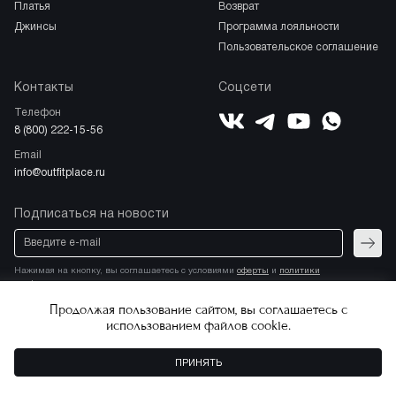
платья
возврат
джинсы
программа лояльности
пользовательское соглашение
Контакты
Соцсети
Телефон
ВКонтакте
YouTube
Telegram
WhatsApp
8 (800) 222-15-56
Email
info@outfitplace.ru
Подписаться на новости
Отпра
Нажимая на кнопку, вы соглашаетесь с условиями
оферты
и
политики
конфиденциальности
Продолжая пользование сайтом, вы соглашаетесь с
использованием файлов cookie.
Соглашение о политике
Copyright © 2026.
конфиденциальности
Все права защищены
ПРИНЯТЬ
Пользовательское соглашение
Разработка магазина
Stik