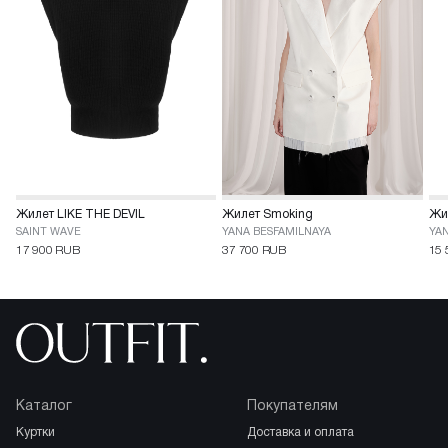
Жилет LIKE THE DEVIL
Жилет Smoking
Жи
SAINT WAVE
YANA BESFAMILNAYA
YAN
17 900 RUB
37 700 RUB
15 
Каталог
Покупателям
куртки
доставка и оплата