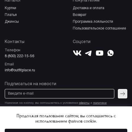
Каталог
Покупателям
куртки
доставка и оплата
платья
возврат
джинсы
программа лояльности
пользовательское соглашение
Контакты
Соцсети
Телефон
ВКонтакте
YouTube
Telegram
WhatsApp
8 (800) 222-15-56
Email
info@outfitplace.ru
Подписаться на новости
Отпра
Нажимая на кнопку, вы соглашаетесь с условиями
оферты
и
политики
конфиденциальности
Продолжая пользование сайтом, вы соглашаетесь с
использованием файлов cookie.
Соглашение о политике
Copyright © 2026.
конфиденциальности
Все права защищены