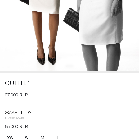
OUTFIT.4
97 000 RUB
ЖАКЕТ TILDA
MYSEASONS
65 000 RUB
XS
S
M
L